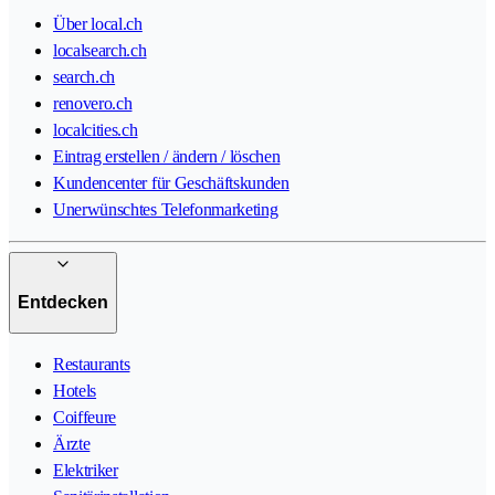
Über local.ch
localsearch.ch
search.ch
renovero.ch
localcities.ch
Eintrag erstellen / ändern / löschen
Kundencenter für Geschäftskunden
Unerwünschtes Telefonmarketing
Entdecken
Restaurants
Hotels
Coiffeure
Ärzte
Elektriker