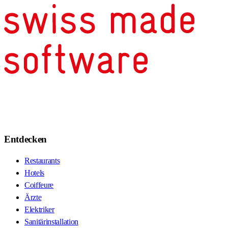
Entdecken
Restaurants
Hotels
Coiffeure
Ärzte
Elektriker
Sanitärinstallation