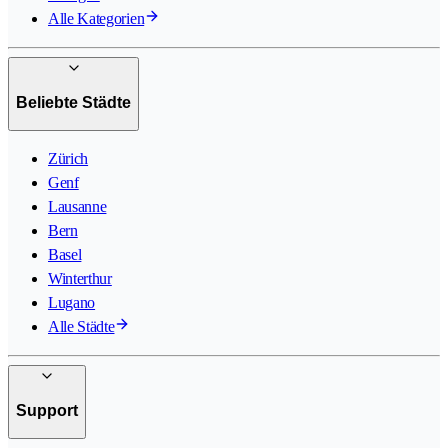
Alle Kategorien
Beliebte Städte
Zürich
Genf
Lausanne
Bern
Basel
Winterthur
Lugano
Alle Städte
Support