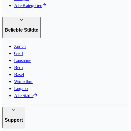
Alle Kategorien
Beliebte Städte
Zürich
Genf
Lausanne
Bern
Basel
Winterthur
Lugano
Alle Städte
Support