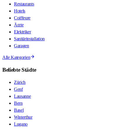
Restaurants
Hotels
Coiffeure
Ärzte
Elektriker
Sanitärinstallation
Garagen
Alle Kategorien
Beliebte Städte
Zürich
Genf
Lausanne
Bern
Basel
Winterthur
Lugano