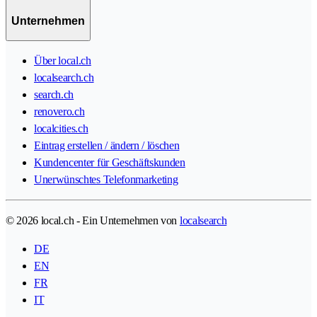
Unternehmen
Über local.ch
localsearch.ch
search.ch
renovero.ch
localcities.ch
Eintrag erstellen / ändern / löschen
Kundencenter für Geschäftskunden
Unerwünschtes Telefonmarketing
© 2026 local.ch - Ein Unternehmen von
localsearch
DE
EN
FR
IT