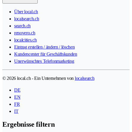
Über local.ch
localsearch.ch
search.ch
renovero.ch
localcities.ch
Eintrag erstellen / ändern / löschen
Kundencenter für Geschäftskunden
Unerwünschtes Telefonmarketing
© 2026 local.ch - Ein Unternehmen von
localsearch
DE
EN
FR
IT
Ergebnisse filtern