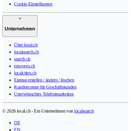
Cookie-Einstellungen
Unternehmen
Über local.ch
localsearch.ch
search.ch
renovero.ch
localcities.ch
Eintrag erstellen / ändern / löschen
Kundencenter für Geschäftskunden
Unerwünschtes Telefonmarketing
© 2026 local.ch - Ein Unternehmen von
localsearch
DE
EN