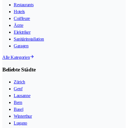
Restaurants
Hotels
Coiffeure
Ärzte
Elektriker
Sanitärinstallation
Garagen
Alle Kategorien
Beliebte Städte
Zürich
Genf
Lausanne
Bern
Basel
Winterthur
Lugano