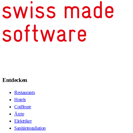
Entdecken
Restaurants
Hotels
Coiffeure
Ärzte
Elektriker
Sanitärinstallation