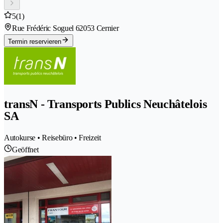
5
(1)
Rue Frédéric Soguel 6
2053 Cernier
Termin reservieren
transN - Transports Publics Neuchâtelois
SA
Autokurse • Reisebüro • Freizeit
Geöffnet