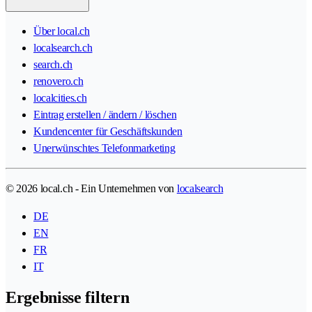
Über local.ch
localsearch.ch
search.ch
renovero.ch
localcities.ch
Eintrag erstellen / ändern / löschen
Kundencenter für Geschäftskunden
Unerwünschtes Telefonmarketing
© 2026 local.ch - Ein Unternehmen von
localsearch
DE
EN
FR
IT
Ergebnisse filtern