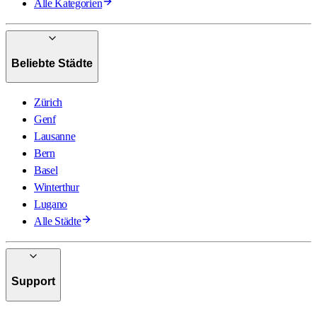
Alle Kategorien
Beliebte Städte
Zürich
Genf
Lausanne
Bern
Basel
Winterthur
Lugano
Alle Städte
Support