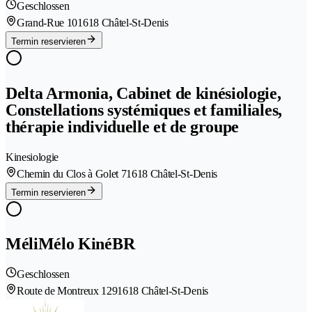
Geschlossen
Grand-Rue 10
1618 Châtel-St-Denis
Termin reservieren
Delta Armonia, Cabinet de kinésiologie,
Constellations systémiques et familiales,
thérapie individuelle et de groupe
Kinesiologie
Chemin du Clos à Golet 7
1618 Châtel-St-Denis
Termin reservieren
MéliMélo KinéBR
Geschlossen
Route de Montreux 129
1618 Châtel-St-Denis