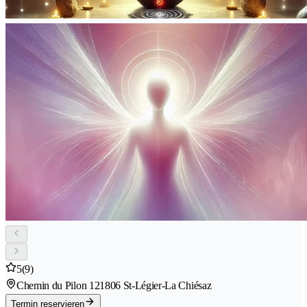
5
(9)
Chemin du Pilon 12
1806 St-Légier-La Chiésaz
Termin reservieren