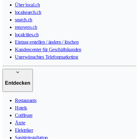
Über local.ch
localsearch.ch
search.ch
renovero.ch
localcities.ch
Eintrag erstellen / ändern / löschen
Kundencenter für Geschäftskunden
Unerwünschtes Telefonmarketing
Entdecken
Restaurants
Hotels
Coiffeure
Ärzte
Elektriker
Sanitärinstallation