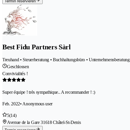
Termin reservieren
Best Fidu Partners Sàrl
Treuhand • Steuerberatung • Buchhaltungsbüro • Unternehmensberatung 
Geschlossen
Convivialités !
Super équipe ! très sympathique.. A recommander ! :)
Feb. 2022
• Anonymous user
5
(14)
Avenue de la Gare 3
1618 Châtel-St-Denis