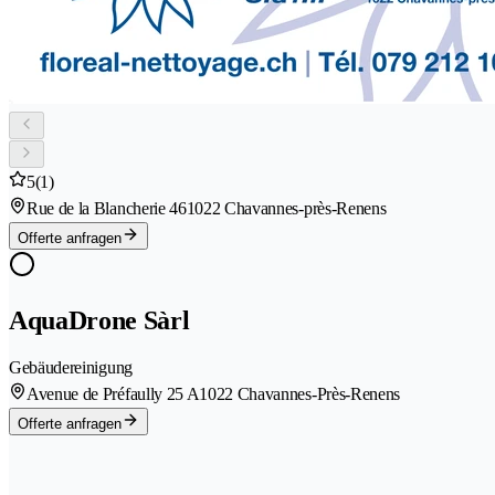
5
(1)
Rue de la Blancherie 46
1022 Chavannes-près-Renens
Offerte anfragen
AquaDrone Sàrl
Gebäudereinigung
Avenue de Préfaully 25 A
1022 Chavannes-Près-Renens
Offerte anfragen