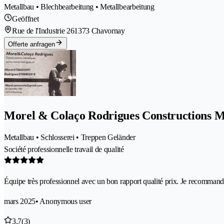
Metallbau • Blechbearbeitung • Metallbearbeitung
Geöffnet
Rue de l'Industrie 26
1373 Chavornay
Offerte anfragen
Morel & Colaço Rodrigues Constructions M
Metallbau • Schlosserei • Treppen Geländer
Société professionnelle travail de qualité
Équipe très professionnel avec un bon rapport qualité prix. Je recommand
mars 2025
• Anonymous user
3.7
(3)