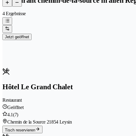
Restaurant chemin-de-la-source in allen Re
4 Ergebnisse
Jetzt geöffnet
Hôtel Le Grand Chalet
Restaurant
Geöffnet
4.1
(7)
Chemin de la Source 2
1854 Leysin
Tisch reservieren