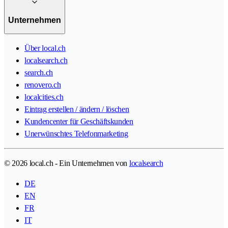
Unternehmen
Über local.ch
localsearch.ch
search.ch
renovero.ch
localcities.ch
Eintrag erstellen / ändern / löschen
Kundencenter für Geschäftskunden
Unerwünschtes Telefonmarketing
© 2026 local.ch - Ein Unternehmen von
localsearch
DE
EN
FR
IT