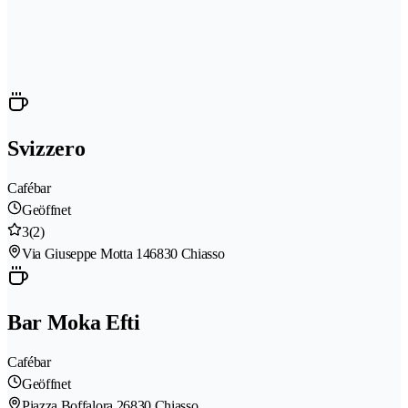
Svizzero
Cafébar
Geöffnet
3
(2)
Via Giuseppe Motta 14
6830 Chiasso
Bar Moka Efti
Cafébar
Geöffnet
Piazza Boffalora 2
6830 Chiasso