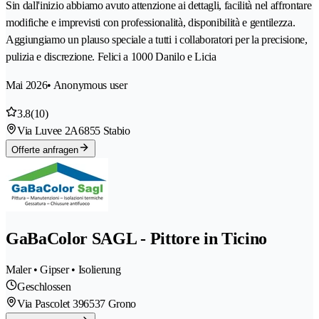
Sin dall'inizio abbiamo avuto attenzione ai dettagli, facilità nel affrontare
modifiche e imprevisti con professionalità, disponibilità e gentilezza.
Aggiungiamo un plauso speciale a tutti i collaboratori per la precisione,
pulizia e discrezione. Felici a 1000 Danilo e Licia
Mai 2026
• Anonymous user
3.8
(10)
Via Luvee 2A
6855 Stabio
Offerte anfragen
GaBaColor SAGL - Pittore in Ticino
Maler • Gipser • Isolierung
Geschlossen
Via Pascolet 39
6537 Grono