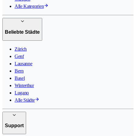
Alle Kategorien
Beliebte Städte
Zürich
Genf
Lausanne
Bern
Basel
Winterthur
Lugano
Alle Städte
Support