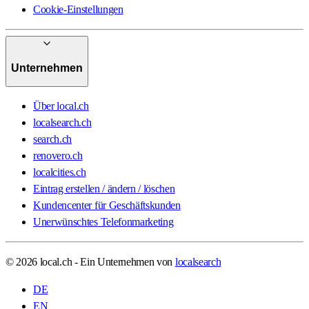
Cookie-Einstellungen
Unternehmen
Über local.ch
localsearch.ch
search.ch
renovero.ch
localcities.ch
Eintrag erstellen / ändern / löschen
Kundencenter für Geschäftskunden
Unerwünschtes Telefonmarketing
© 2026 local.ch - Ein Unternehmen von
localsearch
DE
EN