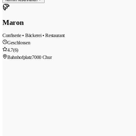
Maron
Confiserie • Bäckerei • Restaurant
Geschlossen
4.7
(6)
Bahnhofplatz
7000 Chur