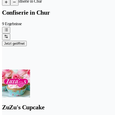
/
Confiserie in Chur
Confiserie in Chur
9 Ergebnisse
Jetzt geöffnet
ZuZu's Cupcake