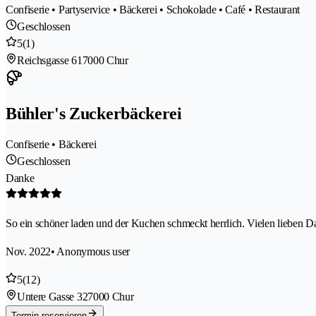
Confiserie • Partyservice • Bäckerei • Schokolade • Café • Restaurant
Geschlossen
5
(1)
Reichsgasse 61
7000 Chur
Bühler's Zuckerbäckerei
Confiserie • Bäckerei
Geschlossen
Danke
So ein schöner laden und der Kuchen schmeckt herrlich. Vielen lieben D
Nov. 2022
• Anonymous user
5
(12)
Untere Gasse 32
7000 Chur
Termin reservieren