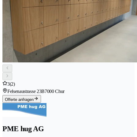
3
(2)
Felsenaustrasse 23B
7000 Chur
Offerte anfragen
PME hug AG