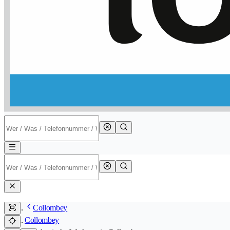
Collombey
Collombey