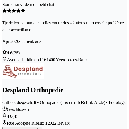
Soin et suivi de mon petit chat
Tjr de bonne humeur .. elles ont tjr des solutions n importe le problème
et tjr accueillante
Apr 2026
• Julienklaus
4.6
(26)
Avenue Haldimand 16
1400 Yverdon-les-Bains
Despland Orthopédie
Orthopädiegeschäft • Orthopädie (ausserhalb Rubrik Ärzte) • Podologie
Geschlossen
4.8
(4)
Rue Adolphe-Ribaux 1
2022 Bevaix