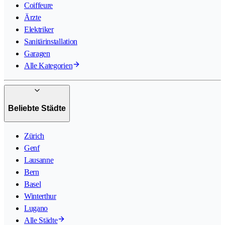
Coiffeure
Ärzte
Elektriker
Sanitärinstallation
Garagen
Alle Kategorien
Beliebte Städte
Zürich
Genf
Lausanne
Bern
Basel
Winterthur
Lugano
Alle Städte