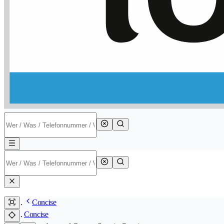
Concise
Concise