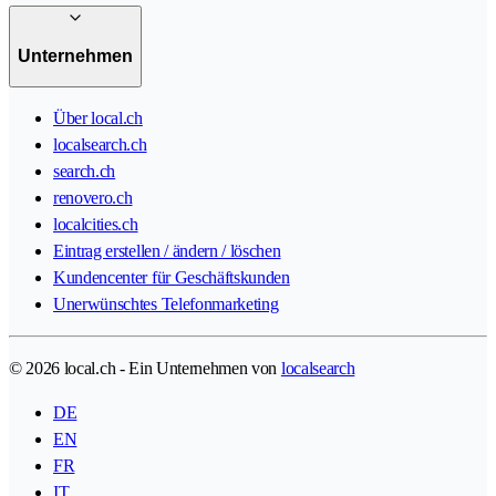
Unternehmen
Über local.ch
localsearch.ch
search.ch
renovero.ch
localcities.ch
Eintrag erstellen / ändern / löschen
Kundencenter für Geschäftskunden
Unerwünschtes Telefonmarketing
© 2026 local.ch - Ein Unternehmen von
localsearch
DE
EN
FR
IT