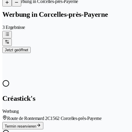
/
Werbung in Corcelles-près-Payerne
Werbung in Corcelles-près-Payerne
3 Ergebnisse
Jetzt geöffnet
Créastick's
Werbung
Route de Rontemard 2C
1562 Corcelles-près-Payerne
Termin reservieren