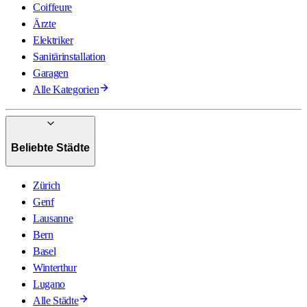
Coiffeure
Ärzte
Elektriker
Sanitärinstallation
Garagen
Alle Kategorien
Beliebte Städte
Zürich
Genf
Lausanne
Bern
Basel
Winterthur
Lugano
Alle Städte