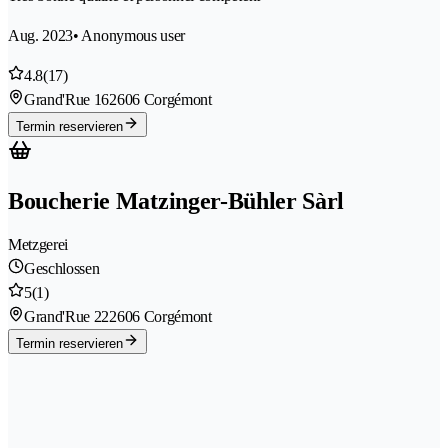
Aug. 2023
• Anonymous user
4.8
(17)
Grand'Rue 16
2606 Corgémont
Termin reservieren
Boucherie Matzinger-Bühler Sàrl
Metzgerei
Geschlossen
5
(1)
Grand'Rue 22
2606 Corgémont
Termin reservieren