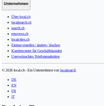
Unternehmen
Über local.ch
localsearch.ch
search.ch
renovero.ch
localcities.ch
Eintrag erstellen / ändern / löschen
Kundencenter für Geschäftskunden
Unerwünschtes Telefonmarketing
© 2026 local.ch - Ein Unternehmen von
localsearch
DE
EN
FR
IT