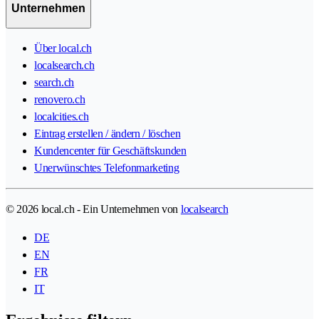
Unternehmen
Über local.ch
localsearch.ch
search.ch
renovero.ch
localcities.ch
Eintrag erstellen / ändern / löschen
Kundencenter für Geschäftskunden
Unerwünschtes Telefonmarketing
© 2026 local.ch - Ein Unternehmen von
localsearch
DE
EN
FR
IT