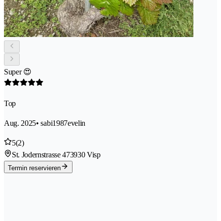
Super 😍
Top
Aug. 2025
• sabi1987evelin
5
(2)
St. Jodernstrasse 47
3930 Visp
Termin reservieren