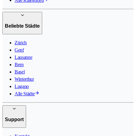
Alle Kategorien
Beliebte Städte
Zürich
Genf
Lausanne
Bern
Basel
Winterthur
Lugano
Alle Städte
Support