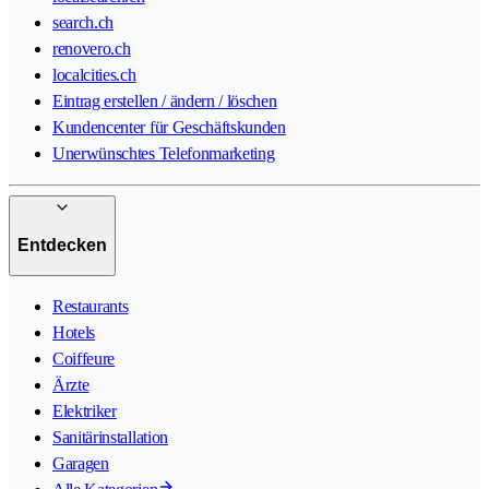
search.ch
renovero.ch
localcities.ch
Eintrag erstellen / ändern / löschen
Kundencenter für Geschäftskunden
Unerwünschtes Telefonmarketing
Entdecken
Restaurants
Hotels
Coiffeure
Ärzte
Elektriker
Sanitärinstallation
Garagen