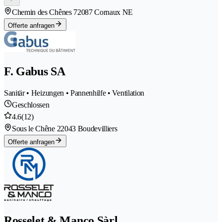
Chemin des Chênes 7
2087 Cornaux NE
Offerte anfragen
F. Gabus SA
Sanitär • Heizungen • Pannenhilfe • Ventilation
Geschlossen
4.6
(12)
Sous le Chêne 2
2043 Boudevilliers
Offerte anfragen
Rosselet & Manco Sàrl