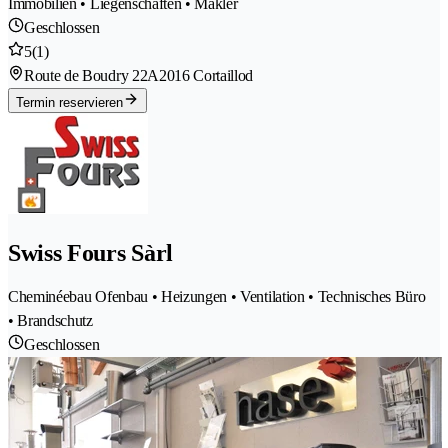
Immobilien • Liegenschaften • Makler
Geschlossen
5
(1)
Route de Boudry 22A
2016 Cortaillod
Termin reservieren
Swiss Fours Sàrl
Cheminéebau Ofenbau • Heizungen • Ventilation • Technisches Büro
• Brandschutz
Geschlossen