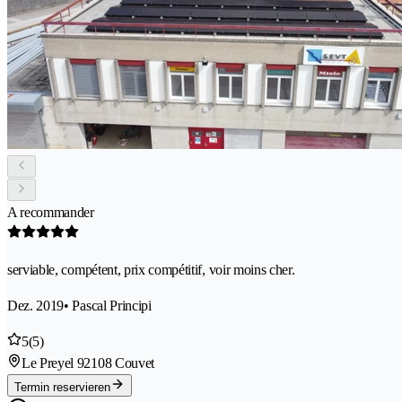
A recommander
serviable, compétent, prix compétitif, voir moins cher.
Dez. 2019
• Pascal Principi
5
(5)
Le Preyel 9
2108 Couvet
Termin reservieren