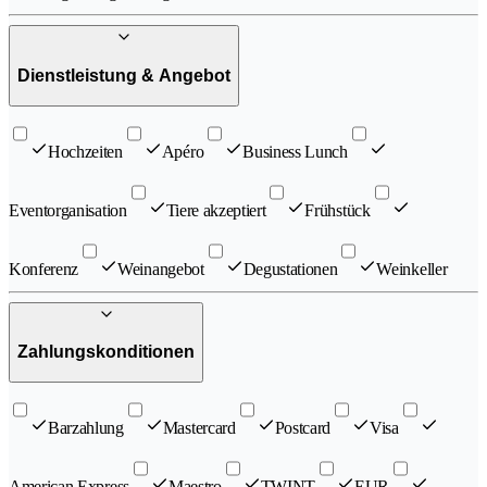
Dienstleistung & Angebot
Hochzeiten
Apéro
Business Lunch
Eventorganisation
Tiere akzeptiert
Frühstück
Konferenz
Weinangebot
Degustationen
Weinkeller
Zahlungskonditionen
Barzahlung
Mastercard
Postcard
Visa
American Express
Maestro
TWINT
EUR