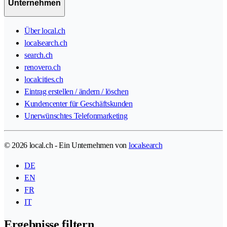
Unternehmen
Über local.ch
localsearch.ch
search.ch
renovero.ch
localcities.ch
Eintrag erstellen / ändern / löschen
Kundencenter für Geschäftskunden
Unerwünschtes Telefonmarketing
© 2026 local.ch - Ein Unternehmen von
localsearch
DE
EN
FR
IT
Ergebnisse filtern