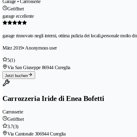
Garage • Carrosserie
Geöffnet
garage eccellente
garage rinnovato negli interni, ottima pulizia dei locali,personale molto dis
März 2019
• Anonymous user
5
(1)
Via San Giuseppe 8
6944 Cureglia
Jetzt buchen
Carrozzeria Iride di Enea Bofetti
Carrosserie
Geöffnet
3.7
(3)
Via Cantonale 30
6944 Cureglia