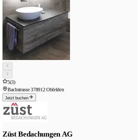
5
(3)
Bachstrasse 37
8912 Obfelden
Jetzt buchen
Züst Bedachungen AG