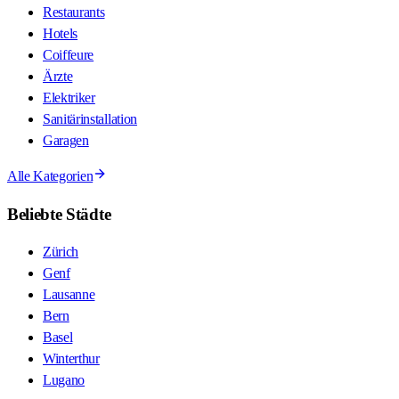
Restaurants
Hotels
Coiffeure
Ärzte
Elektriker
Sanitärinstallation
Garagen
Alle Kategorien
Beliebte Städte
Zürich
Genf
Lausanne
Bern
Basel
Winterthur
Lugano