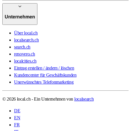
Unternehmen
Über local.ch
localsearch.ch
search.ch
renovero.ch
localcities.ch
Eintrag erstellen / ändern / löschen
Kundencenter für Geschäftskunden
Unerwünschtes Telefonmarketing
© 2026 local.ch - Ein Unternehmen von
localsearch
DE
EN
FR