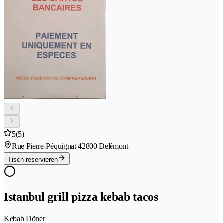
5
(5)
Rue Pierre-Péquignat 4
2800 Delémont
Tisch reservieren
Istanbul grill pizza kebab tacos
Kebab Döner