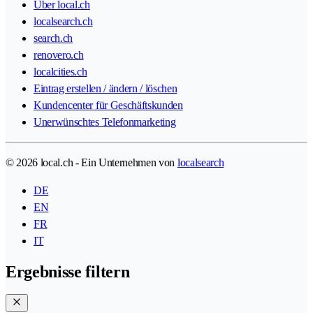
Über local.ch
localsearch.ch
search.ch
renovero.ch
localcities.ch
Eintrag erstellen / ändern / löschen
Kundencenter für Geschäftskunden
Unerwünschtes Telefonmarketing
© 2026 local.ch - Ein Unternehmen von
localsearch
DE
EN
FR
IT
Ergebnisse filtern