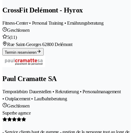
CrossFit Delémont - Hyrox
Fitness-Center • Personal Training • Ernährungsberatung
Geschlossen
5
(11)
Rue Saint-Georges 6
2800 Delémont
Termin reservieren
Paul Cramatte SA
Temporärbüro Dauerstellen • Rekrutierung • Personalmanagement
• Outplacement • Laufbahnberatung
Geschlossen
Superbe agence
- Service clients haut de gamme - gestion de la personne tout au long de