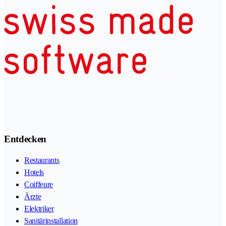
Entdecken
Restaurants
Hotels
Coiffeure
Ärzte
Elektriker
Sanitärinstallation