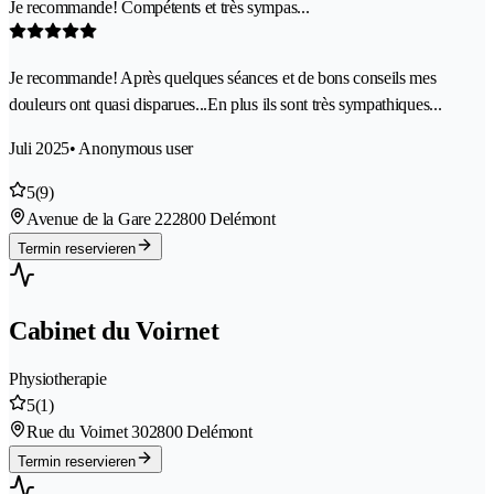
Je recommande! Compétents et très sympas...
Je recommande! Après quelques séances et de bons conseils mes
douleurs ont quasi disparues...En plus ils sont très sympathiques...
Juli 2025
• Anonymous user
5
(9)
Avenue de la Gare 22
2800 Delémont
Termin reservieren
Cabinet du Voirnet
Physiotherapie
5
(1)
Rue du Voirnet 30
2800 Delémont
Termin reservieren