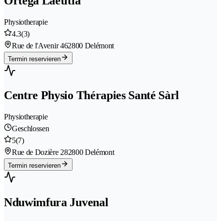
Ortega Laetitia
Physiotherapie
4.3
(3)
Rue de l'Avenir 46
2800 Delémont
Termin reservieren
Centre Physio Thérapies Santé Sàrl
Physiotherapie
Geschlossen
5
(7)
Rue de Dozière 28
2800 Delémont
Termin reservieren
Nduwimfura Juvenal