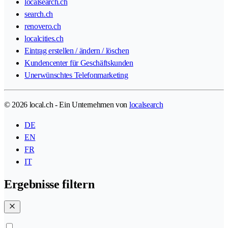
localsearch.ch
search.ch
renovero.ch
localcities.ch
Eintrag erstellen / ändern / löschen
Kundencenter für Geschäftskunden
Unerwünschtes Telefonmarketing
© 2026 local.ch - Ein Unternehmen von
localsearch
DE
EN
FR
IT
Ergebnisse filtern