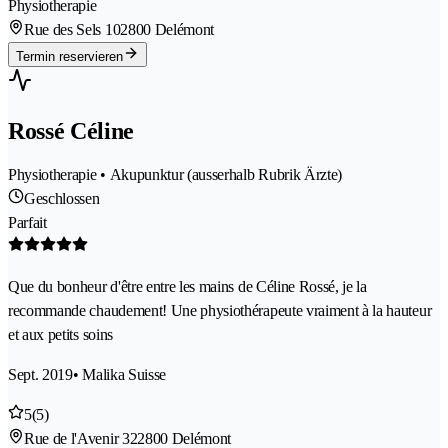
Physiotherapie
Rue des Sels 10
2800 Delémont
Termin reservieren
Rossé Céline
Physiotherapie • Akupunktur (ausserhalb Rubrik Ärzte)
Geschlossen
Parfait
Que du bonheur d'être entre les mains de Céline Rossé, je la
recommande chaudement! Une physiothérapeute vraiment à la hauteur
et aux petits soins
Sept. 2019
• Malika Suisse
5
(5)
Rue de l'Avenir 32
2800 Delémont