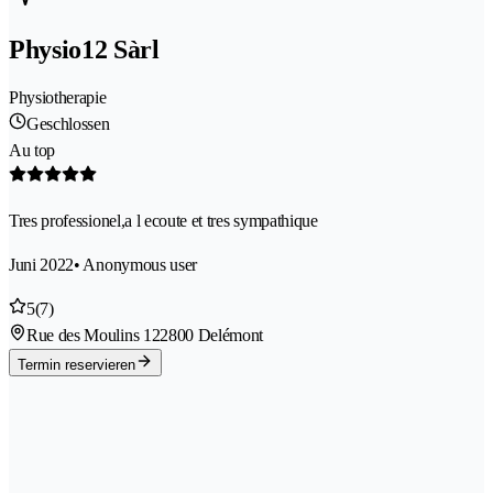
Physio12 Sàrl
Physiotherapie
Geschlossen
Au top
Tres professionel,a l ecoute et tres sympathique
Juni 2022
• Anonymous user
5
(7)
Rue des Moulins 12
2800 Delémont
Termin reservieren