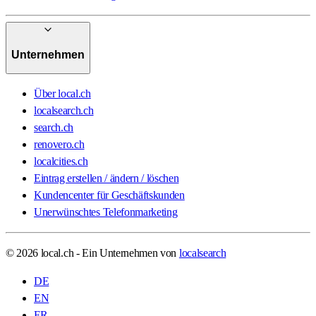
Unternehmen
Über local.ch
localsearch.ch
search.ch
renovero.ch
localcities.ch
Eintrag erstellen / ändern / löschen
Kundencenter für Geschäftskunden
Unerwünschtes Telefonmarketing
© 2026 local.ch - Ein Unternehmen von
localsearch
DE
EN
FR