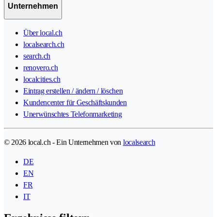
Unternehmen
Über local.ch
localsearch.ch
search.ch
renovero.ch
localcities.ch
Eintrag erstellen / ändern / löschen
Kundencenter für Geschäftskunden
Unerwünschtes Telefonmarketing
© 2026 local.ch - Ein Unternehmen von
localsearch
DE
EN
FR
IT