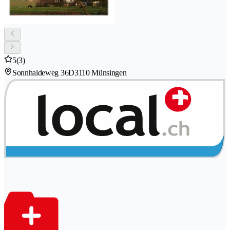
5
(3)
Sonnhaldeweg 36D
3110 Münsingen