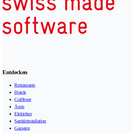
Entdecken
Restaurants
Hotels
Coiffeure
Ärzte
Elektriker
Sanitärinstallation
Garagen