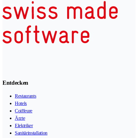
Entdecken
Restaurants
Hotels
Coiffeure
Ärzte
Elektriker
Sanitärinstallation