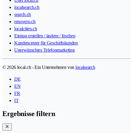
Über local.ch
localsearch.ch
search.ch
renovero.ch
localcities.ch
Eintrag erstellen / ändern / löschen
Kundencenter für Geschäftskunden
Unerwünschtes Telefonmarketing
© 2026 local.ch - Ein Unternehmen von
localsearch
DE
EN
FR
IT
Ergebnisse filtern