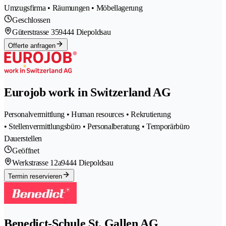
Umzugsfirma • Räumungen • Möbellagerung
Geschlossen
Güterstrasse 35
9444 Diepoldsau
Offerte anfragen
Eurojob work in Switzerland AG
Personalvermittlung • Human resources • Rekrutierung
• Stellenvermittlungsbüro • Personalberatung • Temporärbüro
Dauerstellen
Geöffnet
Werkstrasse 12a
9444 Diepoldsau
Termin reservieren
Benedict-Schule St. Gallen AG