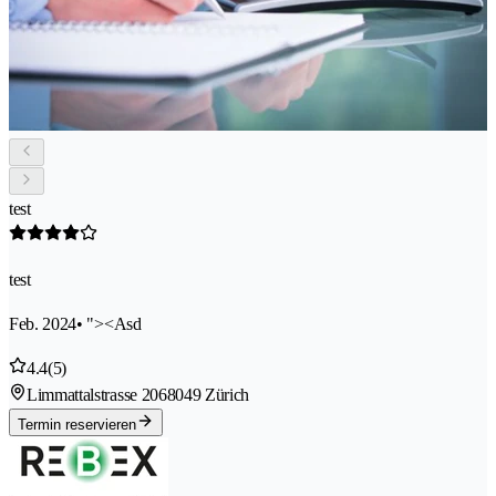
test
test
Feb. 2024
• "><Asd
4.4
(5)
Limmattalstrasse 206
8049 Zürich
Termin reservieren