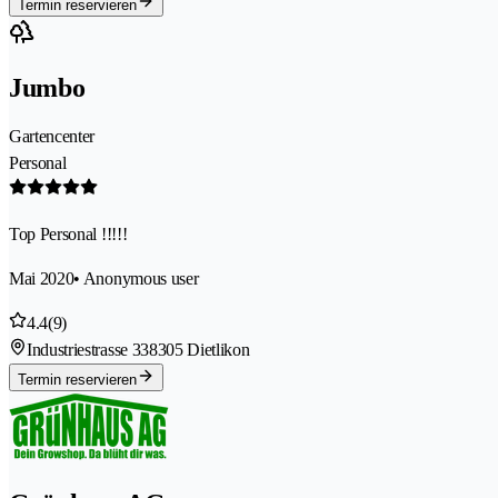
Termin reservieren
Jumbo
Gartencenter
Personal
Top Personal !!!!!
Mai 2020
• Anonymous user
4.4
(9)
Industriestrasse 33
8305 Dietlikon
Termin reservieren