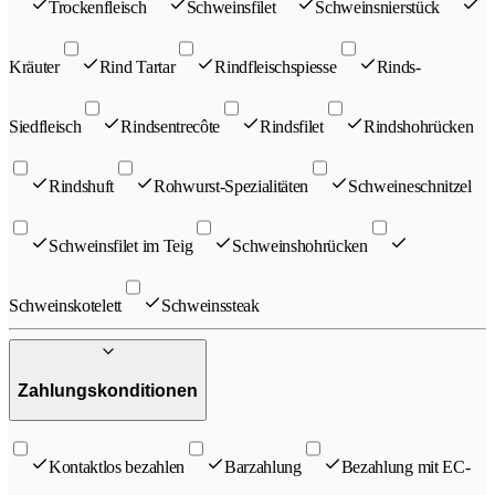
Trockenfleisch
Schweinsfilet
Schweinsnierstück
Kräuter
Rind Tartar
Rindfleischspiesse
Rinds-
Siedfleisch
Rindsentrecôte
Rindsfilet
Rindshohrücken
Rindshuft
Rohwurst-Spezialitäten
Schweineschnitzel
Schweinsfilet im Teig
Schweinshohrücken
Schweinskotelett
Schweinssteak
Zahlungskonditionen
Kontaktlos bezahlen
Barzahlung
Bezahlung mit EC-