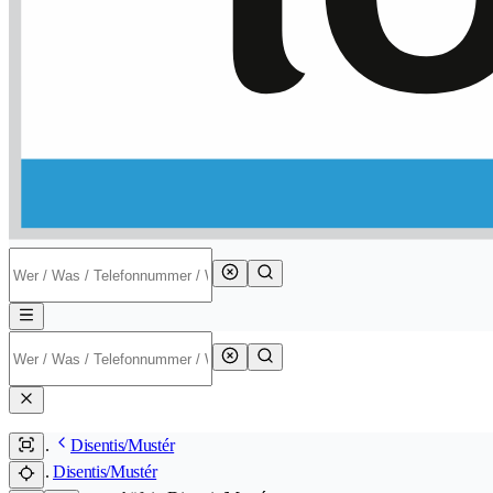
Disentis/Mustér
Disentis/Mustér