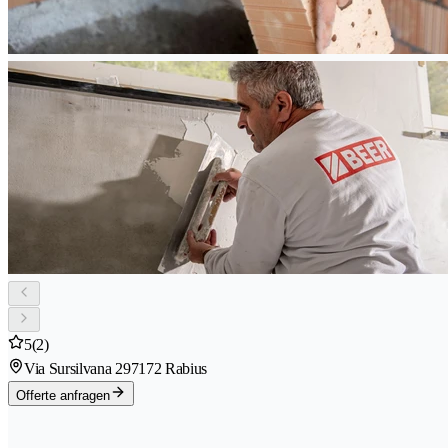
5
(2)
Via Sursilvana 29
7172 Rabius
Offerte anfragen