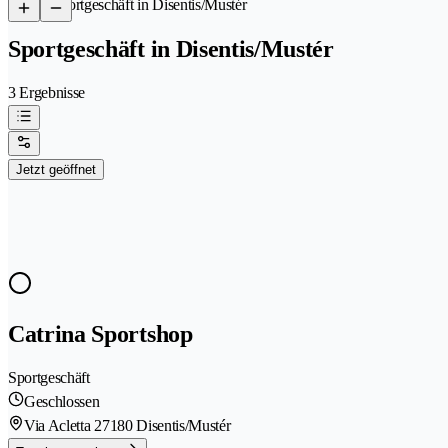
/
Sportgeschäft in Disentis/Mustér
Sportgeschäft in Disentis/Mustér
3 Ergebnisse
Jetzt geöffnet
Catrina Sportshop
Sportgeschäft
Geschlossen
Via Acletta 2
7180 Disentis/Mustér