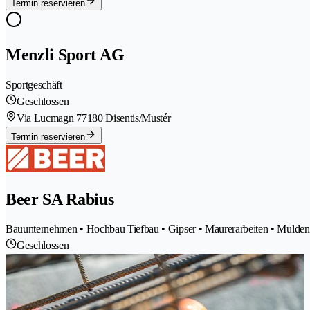
Termin reservieren
Menzli Sport AG
Sportgeschäft
Geschlossen
Via Lucmagn 7
7180 Disentis/Mustér
Termin reservieren
Beer SA Rabius
Bauunternehmen • Hochbau Tiefbau • Gipser • Maurerarbeiten • Mulde
Geschlossen