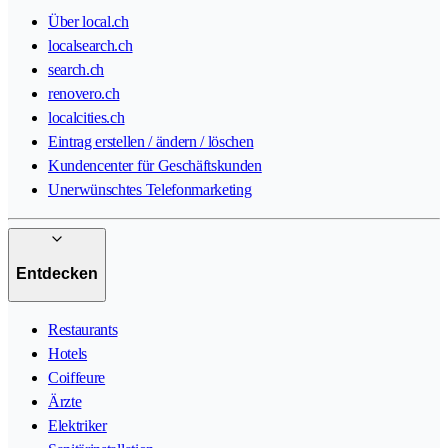
Über local.ch
localsearch.ch
search.ch
renovero.ch
localcities.ch
Eintrag erstellen / ändern / löschen
Kundencenter für Geschäftskunden
Unerwünschtes Telefonmarketing
Entdecken
Restaurants
Hotels
Coiffeure
Ärzte
Elektriker