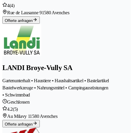
4
(4)
Rue de Lausanne 9
1580 Avenches
Offerte anfragen
LANDI Broye-Vully SA
Gartenunterhalt • Haustiere • Haushaltsartikel • Bastelartikel
Bastelwerkzeuge • Nahrungsmittel • Campingausrüstungen
• Schwimmbad
Geschlossen
4.2
(5)
Au Milavy 1
1580 Avenches
Offerte anfragen