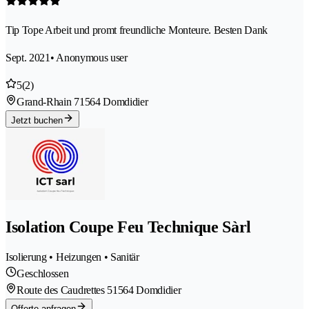
Tip Tope Arbeit und promt freundliche Monteure. Besten Dank
Sept. 2021
• Anonymous user
5
(2)
Grand-Rhain 7
1564 Domdidier
Jetzt buchen
Isolation Coupe Feu Technique Sàrl
Isolierung • Heizungen • Sanitär
Geschlossen
Route des Caudrettes 5
1564 Domdidier
Offerte anfragen