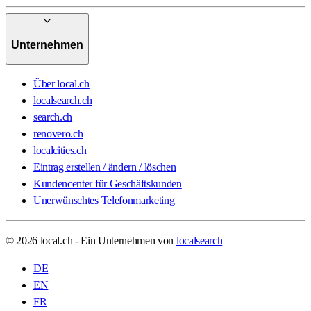
Unternehmen
Über local.ch
localsearch.ch
search.ch
renovero.ch
localcities.ch
Eintrag erstellen / ändern / löschen
Kundencenter für Geschäftskunden
Unerwünschtes Telefonmarketing
© 2026 local.ch - Ein Unternehmen von
localsearch
DE
EN
FR