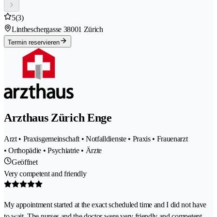
5
(3)
Lintheschergasse 3
8001 Zürich
Termin reservieren
Arzthaus Zürich Enge
Arzt • Praxisgemeinschaft • Notfalldienste • Praxis • Frauenarzt
• Orthopädie • Psychiatrie • Ärzte
Geöffnet
Very competent and friendly
My appointment started at the exact scheduled time and I did not have
to wait. The nurses and the doctor were very friendly and competent.